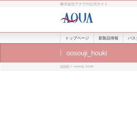
株式会社アクアの公式サイト
トップページ
新製品情報
バス
oosouji_houki
HOME
»
oosouji_houki